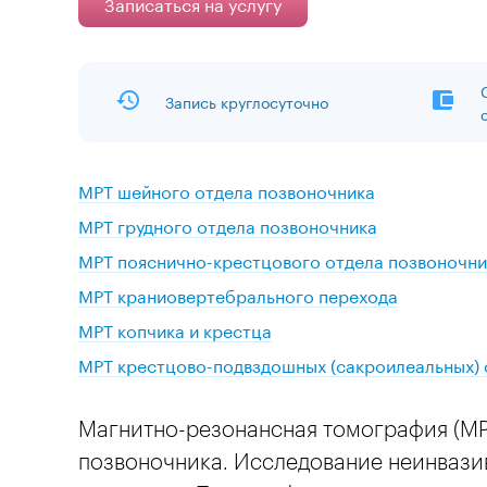
Записаться на услугу
Запись круглосуточно
МРТ шейного отдела позвоночника
МРТ грудного отдела позвоночника
МРТ пояснично-крестцового отдела позвоночни
МРТ краниовертебрального перехода
МРТ копчика и крестца
МРТ крестцово-подвздошных (сакроилеальных)
Магнитно-резонансная томография (МР
позвоночника. Исследование неинвазив