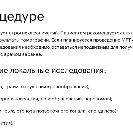
оцедуре
ует строгих ограничений. Пациентам рекомендуется снят
езультаты томографии. Если планируется проведение МРТ
ледования необходимо оставаться неподвижным для получе
 с врачом заранее.
ие локальные исследования:
а, травм, нарушения кровообращения)
;
берной невралгии, новообразований, переломов)
;
и грыж, стеноза позвоночного канала, спондилеза)
;
ития).