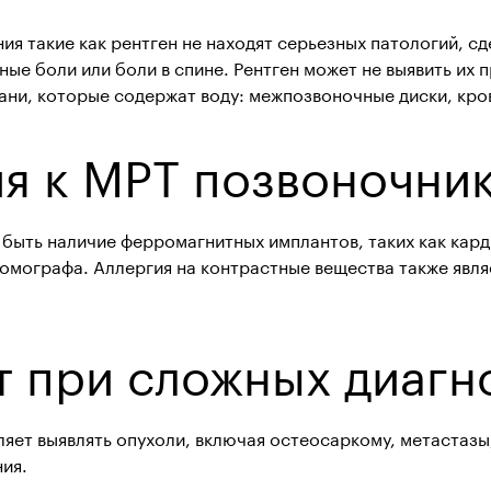
ия такие как рентген не находят серьезных патологий, 
ые боли или боли в спине. Рентген может не выявить их 
кани, которые содержат воду: межпозвоночные диски, кр
я к МРТ позвоночни
быть наличие ферромагнитных имплантов, таких как кар
томографа. Аллергия на контрастные вещества также явл
т при сложных диагн
ляет выявлять опухоли, включая остеосаркому, метастазы
ния.