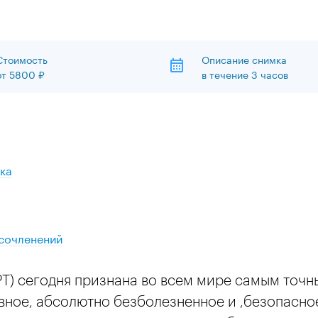
Стоимость
Описание снимка
от
5800 ₽
в течение 3 часов
ка
 сочленений
Т) сегодня признана во всем мире самым точ
ное, абсолютно безболезненное и ,безопасное