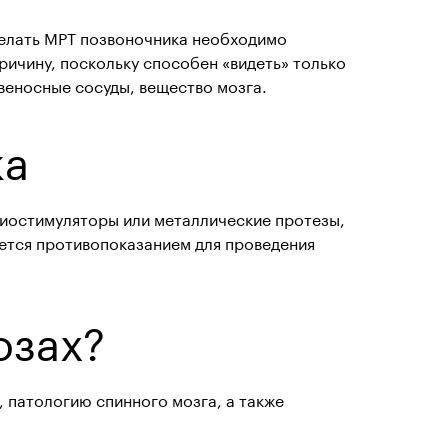
сделать МРТ позвоночника необходимо
причину, поскольку способен «видеть»
только
овеносные сосуды, вещество мозга.
ка
диостимуляторы или металлические протезы,
яется противопоказанием для проведения
озах?
, патологию спинного мозга, а также